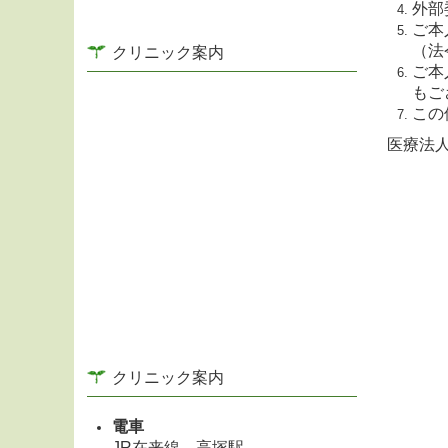
外部
ご本
（法
クリニック案内
ご本
もご
この
医療法
クリニック案内
電車
JR在来線 高塚駅