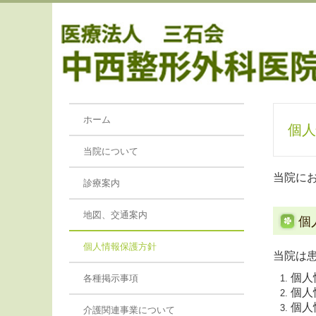
ホーム
個人
当院について
当院に
診療案内
地図、交通案内
個
個人情報保護方針
当院は
個人
各種掲示事項
個人
個人
介護関連事業について